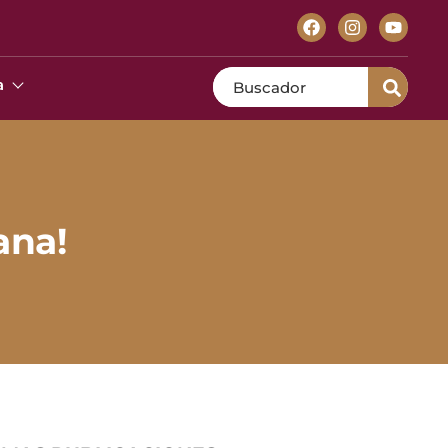
Search
a
ana!