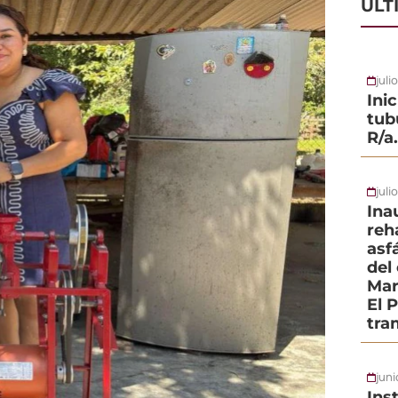
ÚLT
juli
Ini
tub
R/a
juli
Ina
reh
asf
del
Mar
El 
tra
jun
Ins