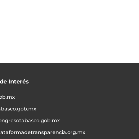
 de Interés
ob.mx
abasco.gob.mx
ongresotabasco.gob.mx
lataformadetransparencia.org.mx