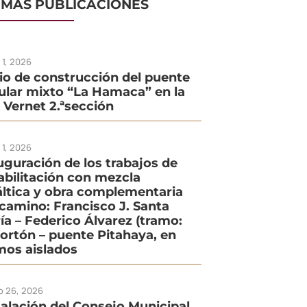
IMAS PUBLICACIONES
o 1, 2026
cio de construcción del puente
ular mixto “La Hamaca” en la
. Vernet 2.ªsección
o 1, 2026
uguración de los trabajos de
abilitación con mezcla
áltica y obra complementaria
 camino: Francisco J. Santa
ía – Federico Álvarez (tramo:
Portón – puente Pitahaya, en
mos aislados
io 26, 2026
talación del Consejo Municipal