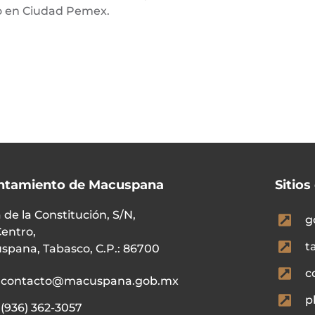
io en Ciudad Pemex.
ntamiento de Macuspana
Sitios
 de la Constitución, S/N,
g
Centro,
t
spana, Tabasco, C.P.: 86700
c
contacto@macuspana.gob.mx
p
(936) 362-3057