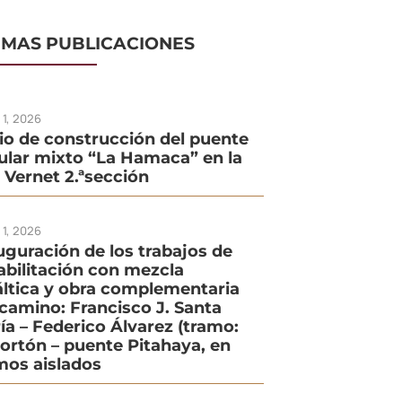
IMAS PUBLICACIONES
o 1, 2026
cio de construcción del puente
ular mixto “La Hamaca” en la
. Vernet 2.ªsección
o 1, 2026
uguración de los trabajos de
abilitación con mezcla
áltica y obra complementaria
 camino: Francisco J. Santa
ía – Federico Álvarez (tramo:
Portón – puente Pitahaya, en
mos aislados