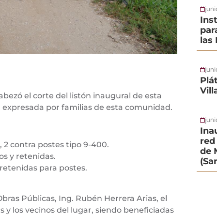
jun
Ins
par
las
jun
Plá
Vil
abezó el corte del listón inaugural de esta
expresada por familias de esta comunidad.
juni
Ina
red 
, 2 contra postes tipo 9-400.
de 
os y retenidas.
(Sa
retenidas para postes.
Obras Públicas, Ing. Rubén Herrera Arias, el
 y los vecinos del lugar, siendo beneficiadas