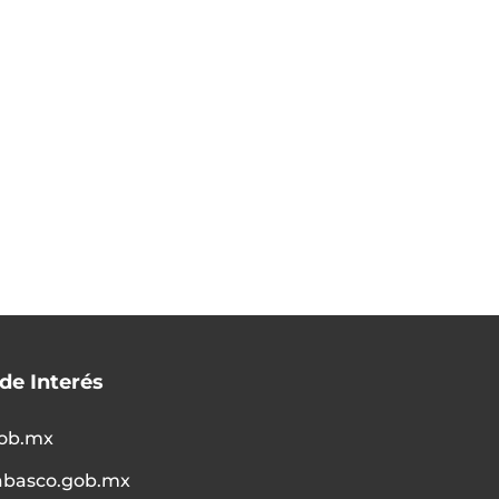
 de Interés
ob.mx
abasco.gob.mx