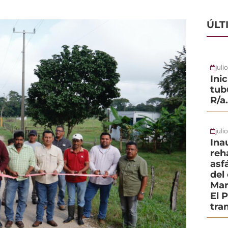
ÚLT
juli
Ini
tub
R/a
juli
Ina
reh
asf
del
Mar
El 
tra