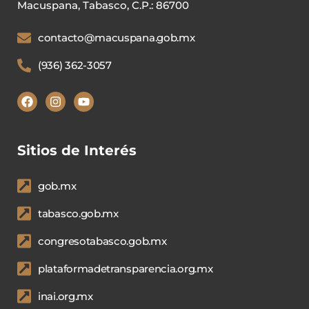
Macuspana, Tabasco, C.P.: 86700
contacto@macuspana.gob.mx
(936) 362-3057
Sitios de Interés
gob.mx
tabasco.gob.mx
congresotabasco.gob.mx
plataformadetransparencia.org.mx
inai.org.mx