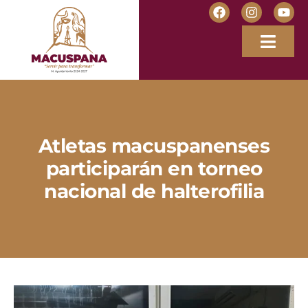
Atletas macuspanenses
participarán en torneo
nacional de halterofilia