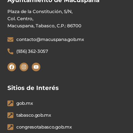
Plaza de la Constitución, S/N,
Col. Centro,
Macuspana, Tabasco, C.P.: 86700
contacto@macuspana.gob.mx
(936) 362-3057
Sitios de Interés
gob.mx
tabasco.gob.mx
congresotabasco.gob.mx