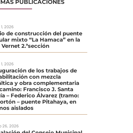
IMAS PUBLICACIONES
o 1, 2026
cio de construcción del puente
ular mixto “La Hamaca” en la
. Vernet 2.ªsección
o 1, 2026
uguración de los trabajos de
abilitación con mezcla
áltica y obra complementaria
 camino: Francisco J. Santa
ía – Federico Álvarez (tramo:
Portón – puente Pitahaya, en
mos aislados
io 26, 2026
talación del Consejo Municipal