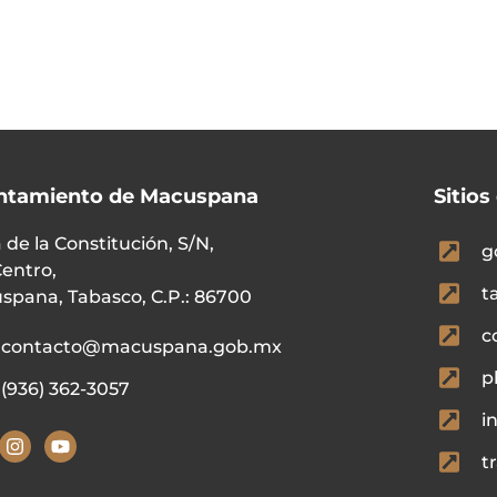
ntamiento de Macuspana
Sitios
 de la Constitución, S/N,
g
Centro,
t
spana, Tabasco, C.P.: 86700
c
contacto@macuspana.gob.mx
p
(936) 362-3057
i
t