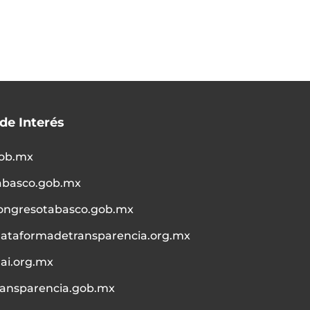
 de Interés
ob.mx
abasco.gob.mx
ongresotabasco.gob.mx
lataformadetransparencia.org.mx
nai.org.mx
ransparencia.gob.mx