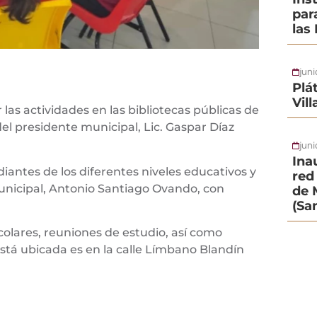
par
las
jun
Plá
Vil
r las actividades en las bibliotecas públicas de
el presidente municipal, Lic. Gaspar Díaz
juni
Ina
iantes de los diferentes niveles educativos y
red 
 municipal, Antonio Santiago Ovando, con
de 
(Sa
colares, reuniones de estudio, así como
Está ubicada es en la calle Límbano Blandín