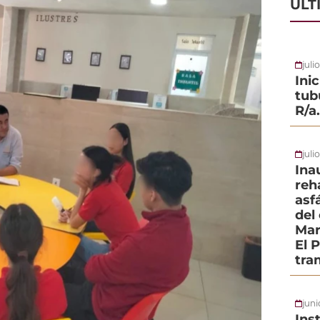
ÚLT
juli
Ini
tub
R/a
juli
Ina
reh
asf
del
Mar
El 
tra
jun
Ins