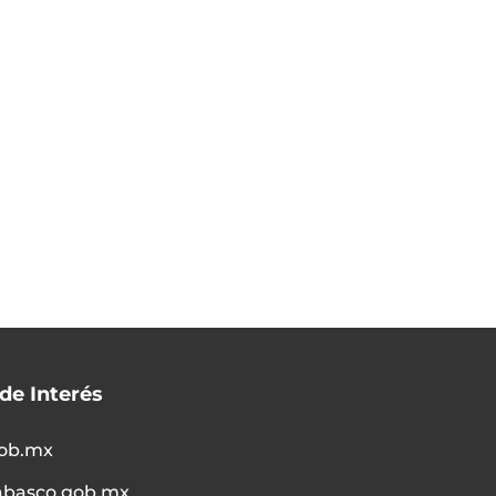
 de Interés
ob.mx
abasco.gob.mx