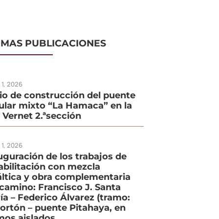
IMAS PUBLICACIONES
o 1, 2026
cio de construcción del puente
ular mixto “La Hamaca” en la
. Vernet 2.ªsección
o 1, 2026
uguración de los trabajos de
abilitación con mezcla
áltica y obra complementaria
 camino: Francisco J. Santa
ía – Federico Álvarez (tramo:
Portón – puente Pitahaya, en
mos aislados