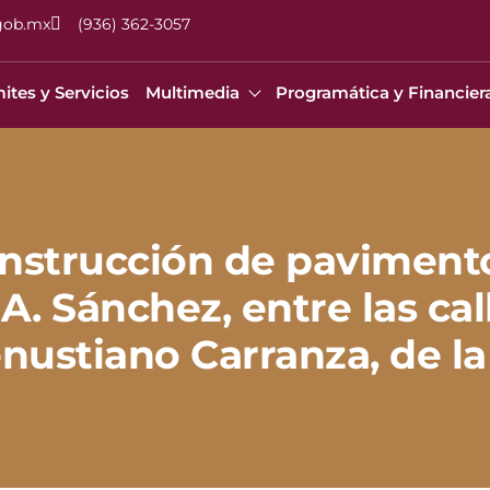
gob.mx
(936) 362-3057
ites y Servicios
Multimedia
Programática y Financier
onstrucción de paviment
 A. Sánchez, entre las ca
nustiano Carranza, de la 