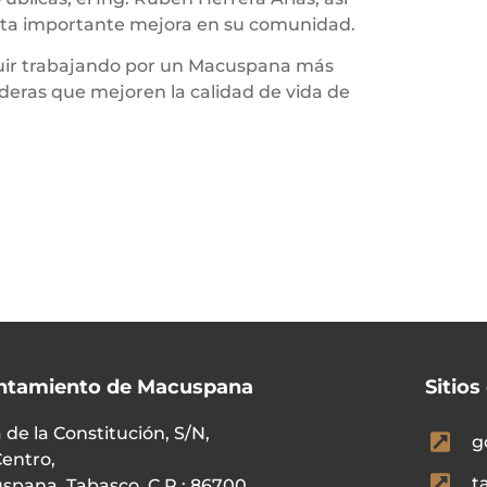
esta importante mejora en su comunidad.
uir trabajando por un Macuspana más
deras que mejoren la calidad de vida de
ntamiento de Macuspana
Sitios
 de la Constitución, S/N,
g
Centro,
t
spana, Tabasco, C.P.: 86700