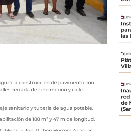
jun
Ins
par
las
jun
Plá
Vil
nauguró la construcción de pavimento con
juni
calles cerrada de Lino merino y calle
Ina
red 
de 
je sanitario y tubería de agua potable.
(Sa
habilitación de 188 m² y 47 m de longitud.
Públicas, el Ing. Rubén Herrera Arias, así