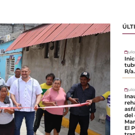
ÚLT
juli
Ini
tub
R/a
juli
Ina
reh
asf
del
Mar
El 
tra