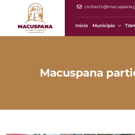
contacto@macuspana.
Inicio
Municipio
Trám
Macuspana partic