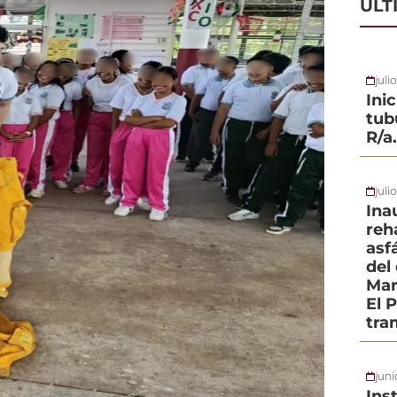
ÚLT
juli
Ini
tub
R/a
juli
Ina
reh
asf
del
Mar
El 
tra
jun
Ins