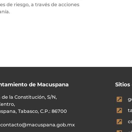
es de riesgo, a través de acciones
anía.
ntamiento de Macuspana
Sitios
 de la Constitución, S/N,
g
Centro,
t
spana, Tabasco, C.P.: 86700
c
contacto@macuspana.gob.mx