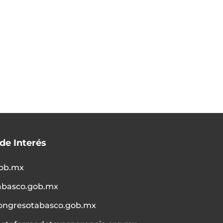
 de Interés
ob.mx
abasco.gob.mx
ongresotabasco.gob.mx