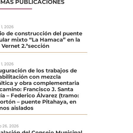
IMAS PUBLICACIONES
o 1, 2026
cio de construcción del puente
ular mixto “La Hamaca” en la
. Vernet 2.ªsección
o 1, 2026
uguración de los trabajos de
abilitación con mezcla
áltica y obra complementaria
 camino: Francisco J. Santa
ía – Federico Álvarez (tramo:
Portón – puente Pitahaya, en
mos aislados
io 26, 2026
talación del Consejo Municipal