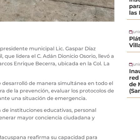
par
las
jun
Plá
Vil
residente municipal Lic. Gaspar Díaz
, que lidera el C. Adán Dionicio Osorio, llevó a
arcos Enrique Becerra, ubicada en la Col. La
juni
Ina
red 
se desarrolló de manera simultánea en todo el
de 
(Sa
ura de la prevención, evaluar los protocolos de
 ante una situación de emergencia.
 de instituciones educativas, personal
generar mayor conciencia ciudadana y
e Macuspana reafirma su capacidad para