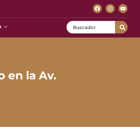
Search
a
en la Av.