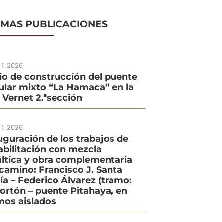
IMAS PUBLICACIONES
o 1, 2026
cio de construcción del puente
ular mixto “La Hamaca” en la
. Vernet 2.ªsección
o 1, 2026
uguración de los trabajos de
abilitación con mezcla
áltica y obra complementaria
 camino: Francisco J. Santa
ía – Federico Álvarez (tramo:
Portón – puente Pitahaya, en
mos aislados