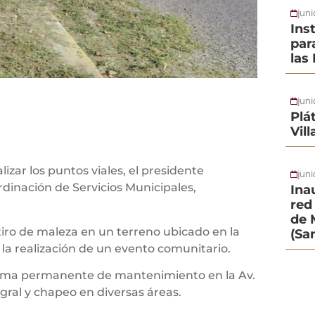
jun
Ins
par
las
jun
Plá
Vil
alizar los puntos viales, el presidente
juni
ordinación de Servicios Municipales,
Ina
red 
de 
etiro de maleza en un terreno ubicado en la
(Sa
ra la realización de un evento comunitario.
grama permanente de mantenimiento en la Av.
gral y chapeo en diversas áreas.