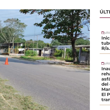
ÚLT
juli
Ini
tub
R/a
juli
Ina
reh
asf
del
Mar
El 
tra