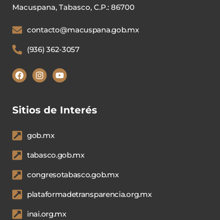
Macuspana, Tabasco, C.P.: 86700
contacto@macuspana.gob.mx
(936) 362-3057
Sitios de Interés
gob.mx
tabasco.gob.mx
congresotabasco.gob.mx
plataformadetransparencia.org.mx
inai.org.mx