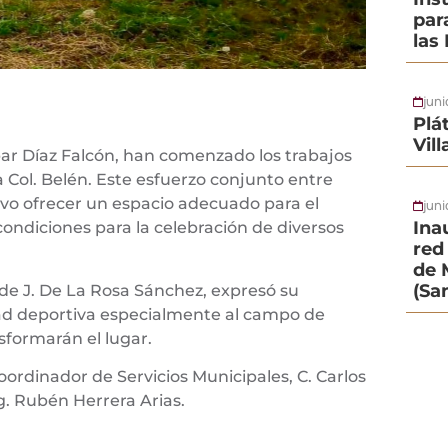
par
las
jun
Plá
Vil
par Díaz Falcón, han comenzado los trabajos
 Col. Belén. Este esfuerzo conjunto entre
tivo ofrecer un espacio adecuado para el
juni
Ina
condiciones para la celebración de diversos
red 
de 
(Sa
e de J. De La Rosa Sánchez, expresó su
idad deportiva especialmente al campo de
sformarán el lugar.
ordinador de Servicios Municipales, C. Carlos
ng. Rubén Herrera Arias.