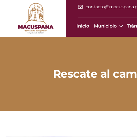
contacto@macuspana.
Inicio
Municipio
Trám
Rescate al cam