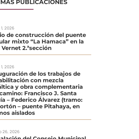
IMAS PUBLICACIONES
o 1, 2026
cio de construcción del puente
ular mixto “La Hamaca” en la
. Vernet 2.ªsección
o 1, 2026
uguración de los trabajos de
abilitación con mezcla
áltica y obra complementaria
 camino: Francisco J. Santa
ía – Federico Álvarez (tramo:
Portón – puente Pitahaya, en
mos aislados
io 26, 2026
talación del Consejo Municipal