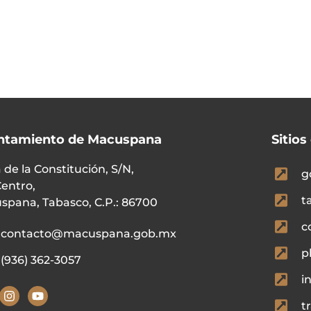
ntamiento de Macuspana
Sitios
 de la Constitución, S/N,
g
Centro,
t
spana, Tabasco, C.P.: 86700
c
contacto@macuspana.gob.mx
p
(936) 362-3057
i
t