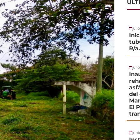
ÚLT
juli
Ini
tub
R/a
juli
Ina
reh
asf
del
Mar
El 
tra
jun
Ins