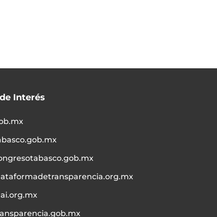
 de Interés
ob.mx
abasco.gob.mx
ongresotabasco.gob.mx
lataformadetransparencia.org.mx
nai.org.mx
ransparencia.gob.mx