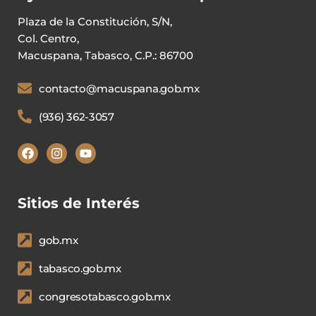
Plaza de la Constitución, S/N,
Col. Centro,
Macuspana, Tabasco, C.P.: 86700
contacto@macuspana.gob.mx
(936) 362-3057
Sitios de Interés
gob.mx
tabasco.gob.mx
congresotabasco.gob.mx