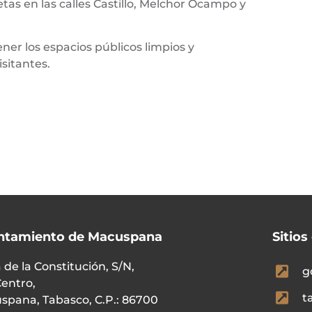
as en las calles Castillo, Melchor Ocampo y
er los espacios públicos limpios y
sitantes.
ntamiento de Macuspana
Sitios
 de la Constitución, S/N,
g
Centro,
t
spana, Tabasco, C.P.: 86700