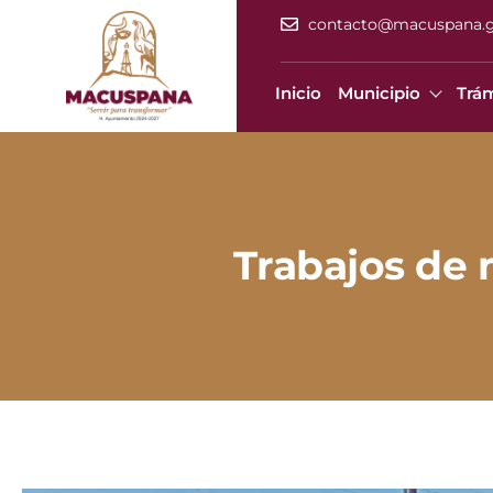
contacto@macuspana.
Inicio
Municipio
Trám
Trabajos de