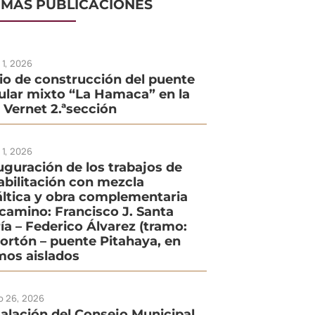
IMAS PUBLICACIONES
o 1, 2026
cio de construcción del puente
ular mixto “La Hamaca” en la
. Vernet 2.ªsección
o 1, 2026
uguración de los trabajos de
abilitación con mezcla
áltica y obra complementaria
 camino: Francisco J. Santa
ía – Federico Álvarez (tramo:
Portón – puente Pitahaya, en
mos aislados
io 26, 2026
talación del Consejo Municipal