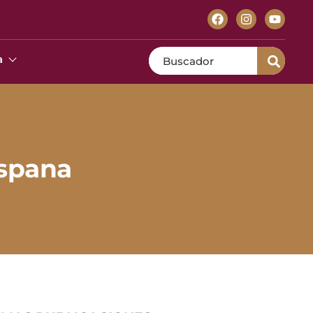
Search
a
spana