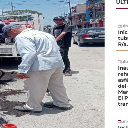
ÚLT
juli
Ini
tub
R/a
juli
Ina
reh
asf
del
Mar
El 
tra
jun
Ins