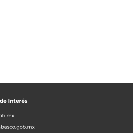
 de Interés
ob.mx
abasco.gob.mx