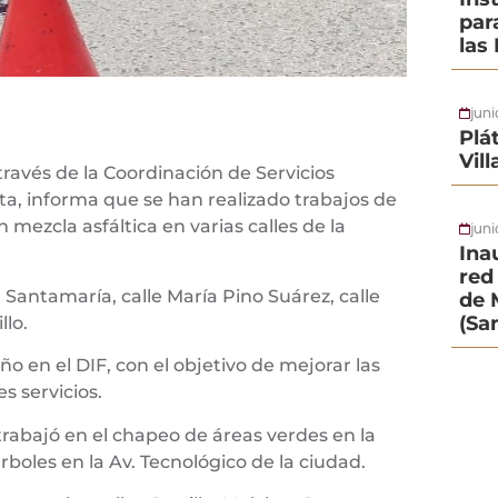
par
las
jun
Plá
Vil
través de la Coordinación de Servicios
ita, informa que se han realizado trabajos de
 mezcla asfáltica en varias calles de la
juni
Ina
red 
. Santamaría, calle María Pino Suárez, calle
de 
(Sa
llo.
 en el DIF, con el objetivo de mejorar las
s servicios.
trabajó en el chapeo de áreas verdes en la
rboles en la Av. Tecnológico de la ciudad.